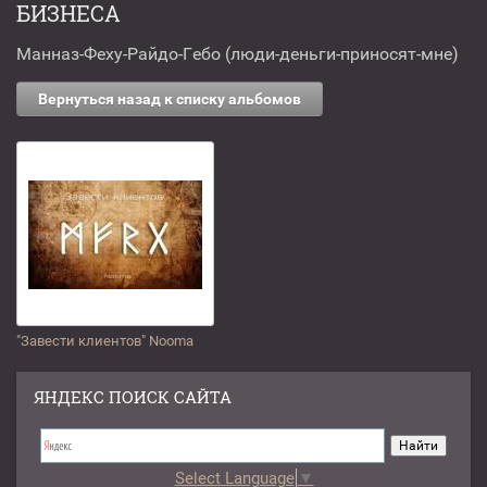
БИЗНЕСА
Манназ-Феху-Райдо-Гебо (люди-деньги-приносят-мне)
Вернуться назад к списку альбомов
"Завести клиентов" Nooma
ЯНДЕКС ПОИСК САЙТА
Select Language
▼