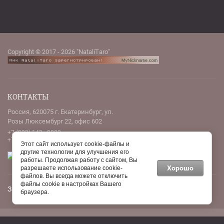
Copyright © 2017 - 2026 "NataliTaro"
КОНТАКТЫ
Россия, 620075 г. Екатеринбург, ул.
Розы Люксембург 22, офис 602
+7 (922) 143 - 8000
+7 (912) 046 - 1409
Этот сайт использует cookie-файлы и
другие технологии для улучшения его
работы. Продолжая работу с сайтом, Вы
Хорошо
разрешаете использование cookie-
файлов. Вы всегда можете отключить
файлы cookie в настройках Вашего
Заказ, разработка,
создание сайтов
в студии Мегагрупп.
браузера.