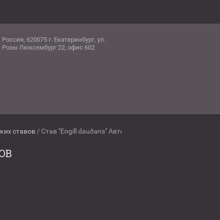
Россия, 620075 г. Екатеринбург, ул.
Розы Люксембург 22, офис 602
ких ставов
/
Став "Engill dauðans" Автор: Dante
ОВ