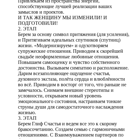
Привлекаем из пространства энергии,
способствующие лучшей реализации ваших
замыслов и проектов.
И ТАК ЖЕНЩИНУ МЫ ИЗМЕНИЛИ! И
ПОДГОТОВИЛИ!
2. ЭТАП
Берем за основу символ притяжения (для усиления),
и Притягиваем идеальных спутников (спутниц)
жизни. «Модернизируем» и одухотворяем
супружеские отношения. Приводим к скорейшей
свадьбе неоформленные любовные отношения.
Повышаем самооценку и чувство собственного
достоинства. Вызываем симпатию и расположение.
Дарим всезаполняющее ощущение счастья,
духовного экстаза, полёта сердца и влюблённости
во всё. Приводим в восторг от того, что раньше не
замечалось. Снимаем внешние стереотипы и
условности, открываем новый уровень
эмоционального состояния, настраиваем тонкие
струны души для самодостаточного наслаждения
жизнью.
3. ЭТАП
Берем Глиф Счастья и ведем все это к скорому
бракосочетанию. Создаем семью с гармоничными
отношениями. С Взаимоуважением партнеров по