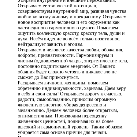
Убираем внутренние и внешние переживания.
Открываем ее творческий потенциал,
совершенствуем внутренний мир, развивая чувства
любви ко всему живому и прекрасному. Открываем
новое восприятие человека и его окружения как
части единого гармоничного целого. Помогаем
ощутить вселенскую красоту, красоту тела, души и
духа. Несём видение во всём только позитивное,
нейтрализует зависть и эгоизм.
Открываем в человеке качества любви, обожания,
доброты, признательности. Гармонизируем и
чистим (одновременно) чакры, энергетические тела,
постоянно подпитываем энергией. От Вашего
обаяния будет сложно устоять и никакое зло не
сможет до Вас прикоснуться.
Раскрываем личность женщины, помогаем
обретению индивидуальности, харизмы. Даем веру
в себя и свои силы! Открываем дорогу к счастью,
радости, самообладанию, приносим огромную
жизненную энергию, убирая депрессию и
меланхолию. Делаем человека более открытым,
оптимистичным. Производим переоценку
жизненных ценностей, поднимая их на более
высокий и гармоничный уровень. Таким образом,
убирается сама основа причин для печали.