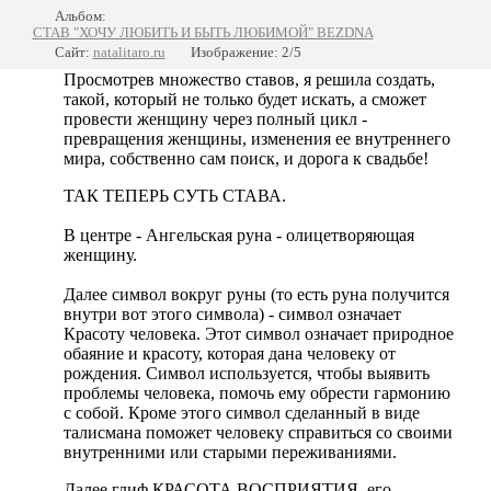
Альбом:
СТАВ "ХОЧУ ЛЮБИТЬ И БЫТЬ ЛЮБИМОЙ" BEZDNA
Сайт:
natalitaro.ru
Изображение: 2/5
Просмотрев множество ставов, я решила создать,
такой, который не только будет искать, а сможет
провести женщину через полный цикл -
превращения женщины, изменения ее внутреннего
мира, собственно сам поиск, и дорога к свадьбе!
ТАК ТЕПЕРЬ СУТЬ СТАВА.
В центре - Ангельская руна - олицетворяющая
женщину.
Далее символ вокруг руны (то есть руна получится
внутри вот этого символа) - символ означает
Красоту человека. Этот символ означает природное
обаяние и красоту, которая дана человеку от
рождения. Символ используется, чтобы выявить
проблемы человека, помочь ему обрести гармонию
с собой. Кроме этого символ сделанный в виде
талисмана поможет человеку справиться со своими
внутренними или старыми переживаниями.
Далее глиф КРАСОТА ВОСПРИЯТИЯ, его